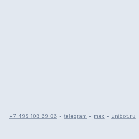
+7 495 108 69 06
•
telegram
•
max
•
unibot.ru