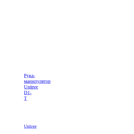
Рука-
манипулятор
Unitree
D1-
T
Unitree