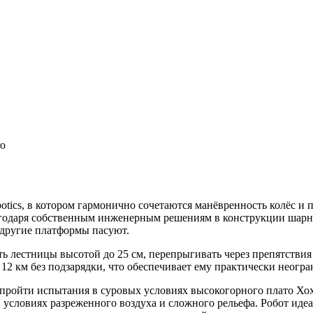
ro
ics, в котором гармонично сочетаются манёвренность колёс и п
годаря собственным инженерным решениям в конструкции шарнир
 другие платформы пасуют.
ть лестницы высотой до 25 см, перепрыгивать через препятствия 
 12 км без подзарядки, что обеспечивает ему практически неогр
о пройти испытания в суровых условиях высокогорного плато Хо
 условиях разреженного воздуха и сложного рельефа. Робот ид