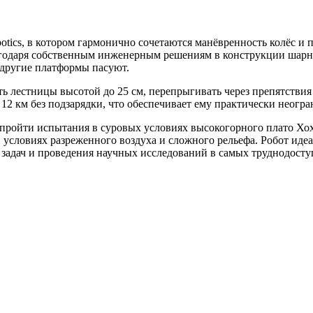
ics, в котором гармонично сочетаются манёвренность колёс и п
годаря собственным инженерным решениям в конструкции шарнир
 другие платформы пасуют.
ть лестницы высотой до 25 см, перепрыгивать через препятствия 
 12 км без подзарядки, что обеспечивает ему практически неогр
о пройти испытания в суровых условиях высокогорного плато Хо
 условиях разреженного воздуха и сложного рельефа. Робот ид
 задач и проведения научных исследований в самых труднодосту