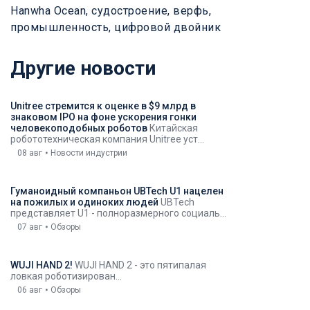
Hanwha Ocean
,
судостроение
,
верфь
,
промышленность
,
цифровой двойник
Другие новости
Unitree стремится к оценке в $9 млрд в
знаковом IPO на фоне ускорения гонки
человекоподобных роботов
Китайская
робототехническая компания Unitree уст...
08 авг
Новости индустрии
Гуманоидный компаньон UBTech U1 нацелен
на пожилых и одиноких людей
UBTech
представляет U1 - полноразмерного социаль...
07 авг
Обзоры
WUJI HAND 2!
WUJI HAND 2 - это пятипалая
ловкая роботизирован...
06 авг
Обзоры