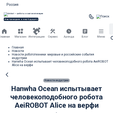
Россия
Ваш проводник в мир будущего
Главная
Магазин
Интеграция
Сервис
Аренда
Блог
Меню
Главная
Новости
Новости робототехники: мировые и российские события
индустрии
Hanwha Ocean испытывает человекоподобного робота AeiROBOT
Alice на верфи
Новости индустрии
Hanwha Ocean испытывает
человекоподобного робота
AeiROBOT Alice на верфи