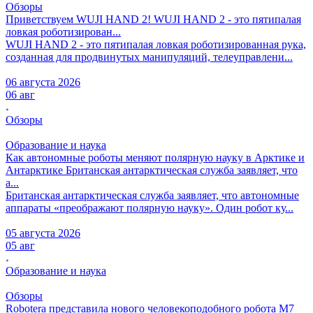
Обзоры
Приветствуем WUJI HAND 2!
WUJI HAND 2 - это пятипалая
ловкая роботизирован...
WUJI HAND 2 - это пятипалая ловкая роботизированная рука,
созданная для продвинутых манипуляций, телеуправлени...
06 августа 2026
06 авг
Обзоры
Образование и наука
Как автономные роботы меняют полярную науку в Арктике и
Антарктике
Британская антарктическая служба заявляет, что
а...
Британская антарктическая служба заявляет, что автономные
аппараты «преображают полярную науку». Один робот ку...
05 августа 2026
05 авг
Образование и наука
Обзоры
Robotera представила нового человекоподобного робота M7