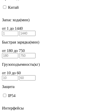
Китай
Запас хода(мин)
от
1
до
1440
Быстрая зарядка(мин)
от
180
до
750
Грузоподъемность(кг)
от
10
до
60
Защита
IP54
Интерфейсы