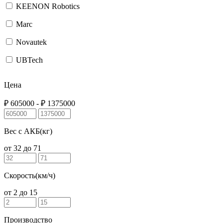
KEENON Robotics
Marc
Novautek
UBTech
Цена
₽
605000
- ₽
1375000
Вес c АКБ(кг)
от
32
до
71
Скорость(км/ч)
от
2
до
15
Производство