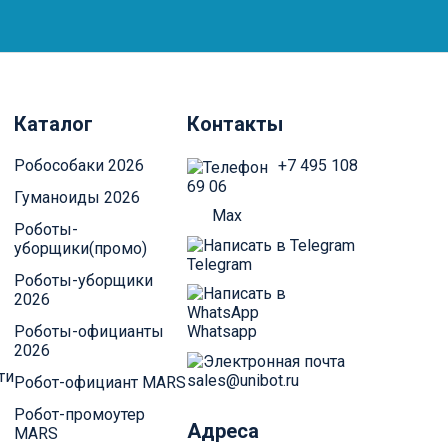
Каталог
Контакты
Робособаки 2026
+7 495 108
69 06
Гуманоиды 2026
Max
Роботы-
уборщики(промо)
Telegram
Роботы-уборщики
2026
Whatsapp
Роботы-официанты
2026
ти
sales@unibot.ru
Робот-официант MARS
Робот-промоутер
Адреса
MARS