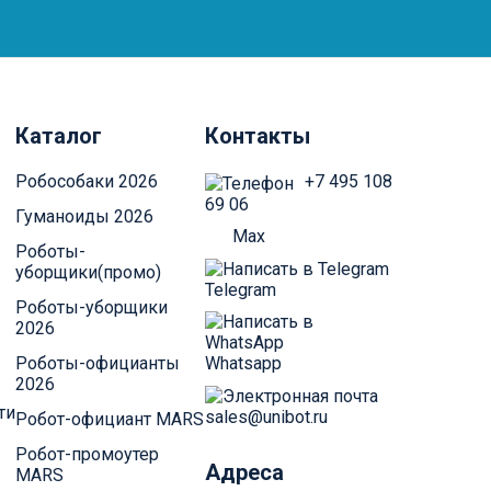
Каталог
Контакты
Робособаки 2026
+7 495 108
69 06
Гуманоиды 2026
Max
Роботы-
уборщики(промо)
Telegram
Роботы-уборщики
2026
Whatsapp
Роботы-официанты
2026
ти
sales@unibot.ru
Робот-официант MARS
Робот-промоутер
Адреса
MARS