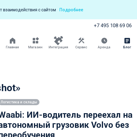
т взаимодействия с сайтом
Подробнее
+7 495 108 69 06
Главная
Магазин
Интеграция
Сервис
Аренда
Блог
shot»
Логистика и склады
Waabi: ИИ-водитель переехал на
автономный грузовик Volvo без
переобучения