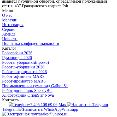
является публичной офертой, определяемой положениями
статьи 437 Гражданского кодекса РФ
Меню
О нас
Магазин
Интеграция
Сервис
Аренда
Новости
Политика конфиденциальности
Каталог
Робособаки 2026
Гуманоиды 2026
Роботы-уборщики(промо)
Роботы-уборщики 2026
Роботы-официанты 2026
Робот-официант MARS
Робот-промоутер MARS
Промышленный гуманоид Galbot S1
Робот-доставщик SpeedyBot
AI-сотрудник OrionStar Nova
Контакты
+7 495 108 69 06
Max
Telegram
Whatsapp
sales@unibot.ru