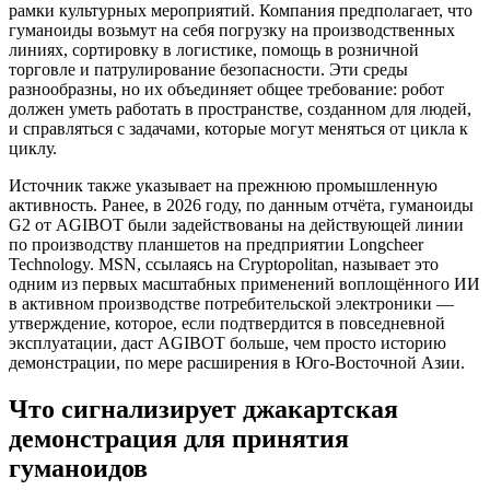
рамки культурных мероприятий. Компания предполагает, что
гуманоиды возьмут на себя погрузку на производственных
линиях, сортировку в логистике, помощь в розничной
торговле и патрулирование безопасности. Эти среды
разнообразны, но их объединяет общее требование: робот
должен уметь работать в пространстве, созданном для людей,
и справляться с задачами, которые могут меняться от цикла к
циклу.
Источник также указывает на прежнюю промышленную
активность. Ранее, в 2026 году, по данным отчёта, гуманоиды
G2 от AGIBOT были задействованы на действующей линии
по производству планшетов на предприятии Longcheer
Technology. MSN, ссылаясь на Cryptopolitan, называет это
одним из первых масштабных применений воплощённого ИИ
в активном производстве потребительской электроники —
утверждение, которое, если подтвердится в повседневной
эксплуатации, даст AGIBOT больше, чем просто историю
демонстрации, по мере расширения в Юго-Восточной Азии.
Что сигнализирует джакартская
демонстрация для принятия
гуманоидов