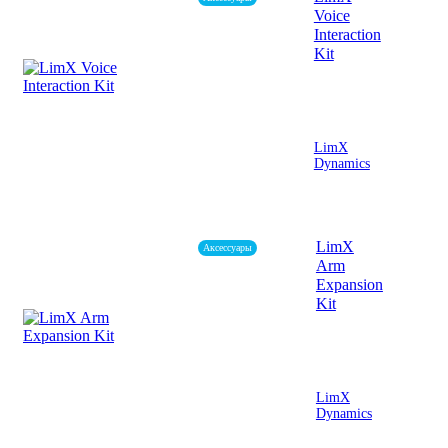
Voice
Interaction
Kit
LimX
Dynamics
LimX
Аксессуары
Arm
Expansion
Kit
LimX
Dynamics