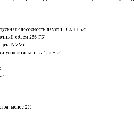
пускная способность памяти 102,4 ГБ/с
артный объем 256 ГБ)
ндарта NVMe
й угол обзора от -7° до +52°
ра
к/с
метра: менее 2%