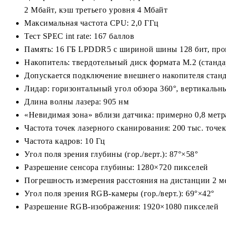
2 Мбайт, кэш третьего уровня 4 Мбайт
Максимальная частота CPU: 2,0 ГГц
Тест SPEC int rate: 167 баллов
Память: 16 ГБ LPDDR5 с шириной шины 128 бит, про
Накопитель: твердотельный диск формата M.2 (станд
Допускается подключение внешнего накопителя ста
Лидар: горизонтальный угол обзора 360°, вертикальны
Длина волны лазера: 905 нм
«Невидимая зона» вблизи датчика: примерно 0,8 мет
Частота точек лазерного сканирования: 200 тыс. точе
Частота кадров: 10 Гц
Угол поля зрения глубины (гор./верт.): 87°×58°
Разрешение сенсора глубины: 1280×720 пикселей
Погрешность измерения расстояния на дистанции 2 
Угол поля зрения RGB-камеры (гор./верт.): 69°×42°
Разрешение RGB-изображения: 1920×1080 пикселей